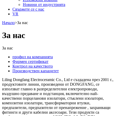
Новини от индустрията
Свържете се с нас
VR
Начало
>
За нас
За нас
За нас
профил на компанията
Фирмен сертификат
Контрол на качеството
Производствен капацитет
Liling Dongfang Electroceramic Co., Ltd е създадена през 2001 г.,
продуктовите линии, произведени от DONGFANG, се
използват главно в разпределителни електропроводи,
въздушно предаване и подстанция, включително най-
качествени порцеланови изолатори, стъклени изолатори,
композитни изолатори, трансформаторни втулки,
предпазители, предпазители от пренапрежение , захранващи
фитинги и други кабелни аксесоари. Тези продукти са