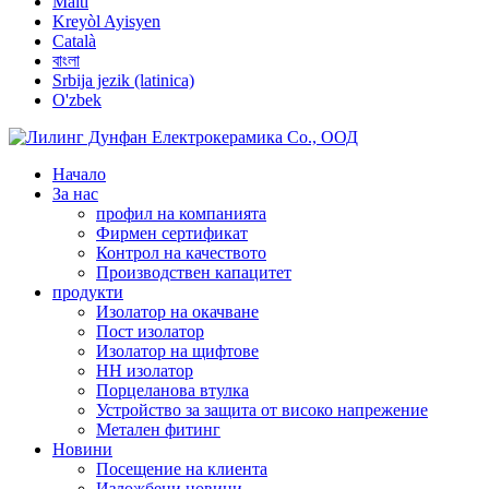
Malti
Kreyòl Ayisyen
Català
বাংলা
Srbija jezik (latinica)
O'zbek
Начало
За нас
профил на компанията
Фирмен сертификат
Контрол на качеството
Производствен капацитет
продукти
Изолатор на окачване
Пост изолатор
Изолатор на щифтове
НН изолатор
Порцеланова втулка
Устройство за защита от високо напрежение
Метален фитинг
Новини
Посещение на клиента
Изложбени новини