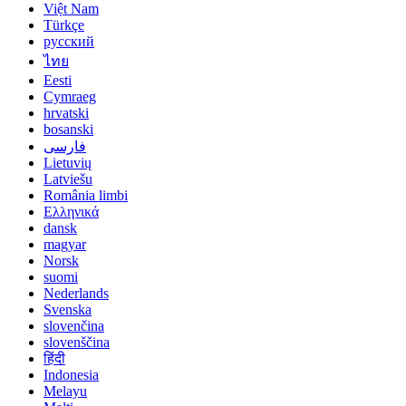
Việt Nam
Türkçe
русский
ไทย
Eesti
Cymraeg
hrvatski
bosanski
فارسی
Lietuvių
Latviešu
România limbi
Ελληνικά
dansk
magyar
Norsk
suomi
Nederlands
Svenska
slovenčina
slovenščina
हिंदी
Indonesia
Melayu