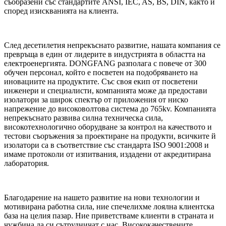
съобразени със стандартите ANSI, IEC, AS, BS, DIN, както и
според изискванията на клиента.
След десетилетия непрекъснато развитие, нашата компания се
превръща в един от лидерите в индустрията в областта на
електроенергията. DONGFANG разполага с повече от 300
обучен персонал, който е посветен на подобряването на
иновациите на продуктите. Със своя екип от посветени
инженери и специалисти, компанията може да предостави
изолатори за широк спектър от приложения от ниско
напрежение до високоволтова система до 765kv. Компанията
непрекъснато развива силна техническа сила,
високотехнологично оборудване за контрол на качеството и
тестови съоръжения за проектиране на продукти, всичките й
изолатори са в съответствие със стандарта ISO 9001:2008 и
имаме протоколи от изпитвания, издадени от акредитирана
лаборатория.
Благодарение на нашето развитие на нови технологии и
мотивирана работна сила, ние спечелихме лоялна клиентска
база на целия пазар. Ние приветстваме клиенти в страната и
чужбина да си сътрудничат с нас. Висококачествените