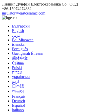
Лилинг Дунфан Електрокерамика Co., ООД
+86-15974274832
insulator@eastceramic.com
език
Български
English
عربي
Bai Miaowen
íslenska
Português
Gaeilgenah Éireann
简体中文
Čeština
Polski
עברית
українська
اردو
日本語
한국어
Français
Deutsch
Español
Italiano